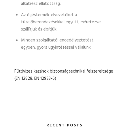
alkatrész ellátottság.
Az égéstermék-elvezetőket a
tüzelőberendezésekkel együtt, méretezve
szállítjuk és építjük.
Minden szolgáltatói engedélyeztetést
egyben, gyors ügyintézéssel vállalunk.
Fűtővizes kazánok biztonságtechnikai felszereltsége
(EN 12828; EN 12953-6)
RECENT POSTS