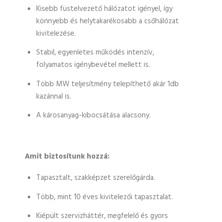
Kisebb füstelvezető hálózatot igényel, így
könnyebb és helytakarékosabb a csőhálózat
kivitelezése.
Stabil, egyenletes működés intenzív,
folyamatos igénybevétel mellett is.
Több MW teljesítmény telepíthető akár 1db
kazánnal is.
A károsanyag-kibocsátása alacsony.
Amit biztosítunk hozzá:
Tapasztalt, szakképzet szerelőgárda.
Több, mint 10 éves kivitelezői tapasztalat.
Kiépült szervizháttér, megfelelő és gyors