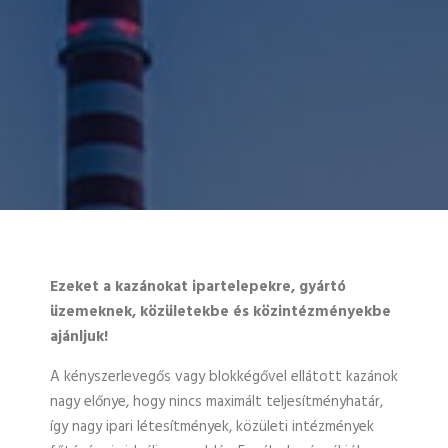
Ezeket a kazánokat ipartelepekre, gyártó
üzemeknek, közületekbe és közintézményekbe
ajánljuk!
A kényszerlevegős vagy blokkégővel ellátott kazánok
nagy előnye, hogy nincs maximált teljesítményhatár,
így nagy ipari létesítmények, közületi intézmények