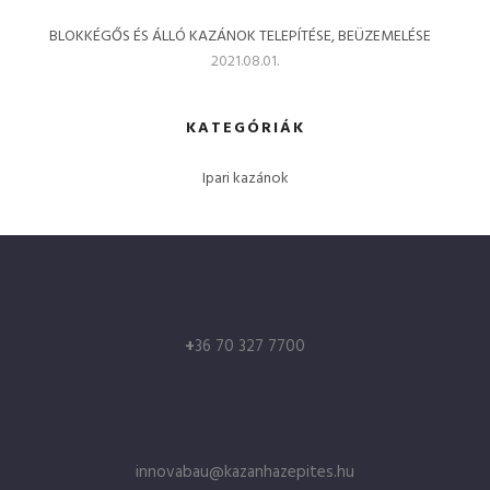
BLOKKÉGŐS ÉS ÁLLÓ KAZÁNOK TELEPÍTÉSE, BEÜZEMELÉSE
2021.08.01.
KATEGÓRIÁK
Ipari kazánok
+
36 70 327 7700
innovabau@kazanhazepites.hu