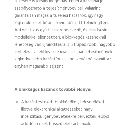
fűtésére is ideális megoldás. Ennél a kazánnál jól
szabályozható a teljesítménybevitel, valamint
garantáltan magas a tüzelési hatásfok, így nagy
légterületeket képes rövid idő alatt felmelegíteni.
Automatikus gyújtással rendelkezik, és más kazán
modellekkel ellentétben, a blokkégős kazánoknál
lehetőség van újraindításra is. Strapabíróbb, nagyobb
terhelést viselő kivitele miatt az ipari létesítmények
legkedveltebb kazántípusa, ahol kevésbé számít az
enyhén magasabb zajszint.
A blokkégős kazánok további előnyei:
A kazántesteket, blokkégőket, hőcserélőket,
illetve elektronikai alkatrészeket nagy
intenzitású igénybevételekre tervezték, ebből
adódóan ezek hosszú élettartamúak.