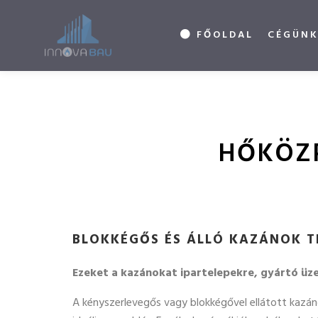
FŐOLDAL
CÉGÜNK
HŐKÖZP
BLOKKÉGŐS ÉS ÁLLÓ KAZÁNOK TE
Ezeket a kazánokat ipartelepekre, gyártó üz
A kényszerlevegős vagy blokkégővel ellátott kazáno