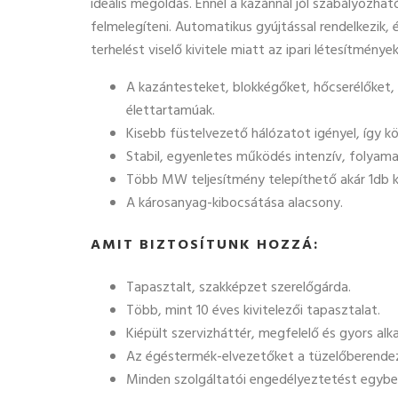
ideális megoldás. Ennél a kazánnál jól szabályozhat
felmelegíteni. Automatikus gyújtással rendelkezik,
terhelést viselő kivitele miatt az ipari létesítmé
A kazántesteket, blokkégőket, hőcserélőket, 
élettartamúak.
Kisebb füstelvezető hálózatot igényel, így k
Stabil, egyenletes működés intenzív, folyama
Több MW teljesítmény telepíthető akár 1db ka
A károsanyag-kibocsátása alacsony.
AMIT BIZTOSÍTUNK HOZZÁ:
Tapasztalt, szakképzet szerelőgárda.
Több, mint 10 éves kivitelezői tapasztalat.
Kiépült szervizháttér, megfelelő és gyors alk
Az égéstermék-elvezetőket a tüzelőberendezés
Minden szolgáltatói engedélyeztetést egyben,