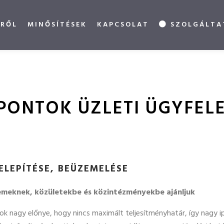
RŐL
MINŐSÍTÉSEK
KAPCSOLAT
SZOLGÁLTA
ONTOK ÜZLETI ÜGYFEL
LEPÍTÉSE, BEÜZEMELÉSE
emeknek, közületekbe és közintézményekbe ajánljuk
k nagy előnye, hogy nincs maximált teljesítményhatár, így nagy ip