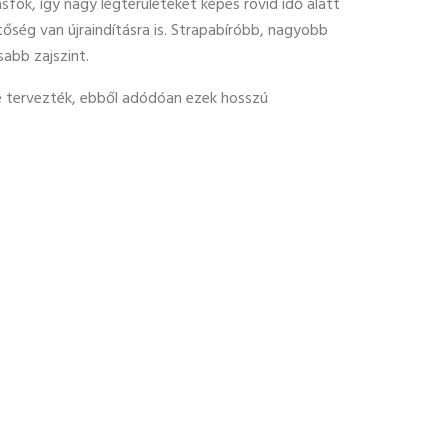
sfok, így nagy légterületeket képes rövid idő alatt
tőség van újraindításra is. Strapabíróbb, nagyobb
sabb zajszint.
kre tervezték, ebből adódóan ezek hosszú