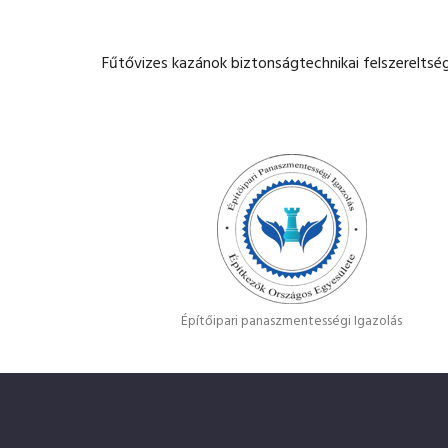
Fűtővizes kazánok biztonságtechnikai felszereltsé
Építőipari panaszmentességi Igazolás